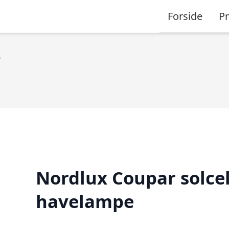
Forside
P
e
Nordlux Coupar solcel
havelampe