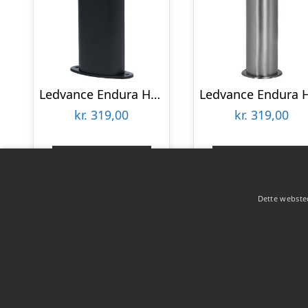
Ledvance Endura Hybrid Dallas solcelle havelampe
kr.
319,00
kr.
319,00
Gå til shop
Gå til shop
Dette websted
Copyright 2026 - Pilanto Aps