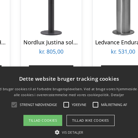
Ledvance Endura Hybrid Hagen solcelle havelampe
Nordlux Justina solcelle havelampe, antracit
kr.
805,00
kr.
531,00
Gå til shop
Gå til sho
Dette website bruger tracking cookies
 bruger cookies til at forbedre brugeroplevelsen. Ved at bruge vores hjemmeside
alle cookies i overensstemmelse med vores cookiepolitik.
Detaljer
STRENGT NØDVENDIGE
YDEEVNE
MÅLRETNING AF
TILLAD COOKIES
TILLAD IKKE COOKIES
VIS DETALJER