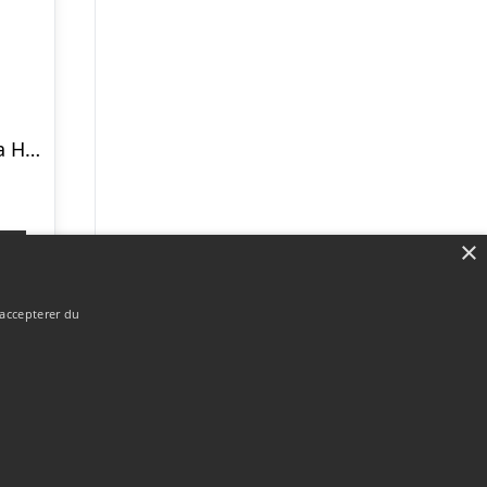
Ledvance Endura Hybrid Mari solcelle havelampe
×
p
 accepterer du
Forside
Om / kontakt
Blog
Betingelser