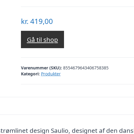
kr.
419,00
Gå til shop
Varenummer (SKU):
8554679643406758385
Kategori:
Produkter
rømlinet design Saulio, designet af den dan